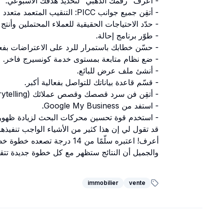
- اعرف “رقمك الذهبي” لتحديد هدفك الأسبوعي.
- أتقِن جميع جوانب PICC: التنقيب المتعمد متعدد القنوات.
- حدّد الاحتياجات الحقيقية للعملاء المحتملين وأنتج
- طوّر برنامج إحالة.
- حسّن خطابك باستمرار للرد على الاعتراضات بفعا
- ضع نظام متابعة بمستوى خدمة كونسيرج فاخر.
- أنشئ ملف عرض للبائع.
- قسّم قاعدة بياناتك للتواصل بفعالية أكبر.
- أتقِن فن سرد قصصك وقصص عملائك (Storytelling).
- استفد من Google My Business.
- استخدم قوة تحسين محركات البحث لزيادة ظهور
قد تقول لي إن هذا كثير من الأشياء الواجب تنفيذها
أعرف! اعتبره سلّمًا من 14 درجة تصعده خطوة خطوة.
والجميل أن النتائج ستظهر مع كل خطوة جديدة تتقد
immobilier
vente