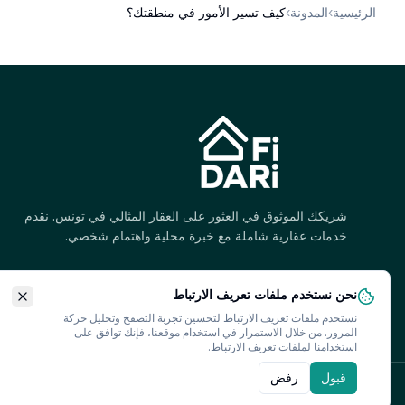
الرئيسية
›
المدونة
›
كيف تسير الأمور في منطقتك؟
شريكك الموثوق في العثور على العقار المثالي في تونس. نقدم
خدمات عقارية شاملة مع خبرة محلية واهتمام شخصي.
نحن نستخدم ملفات تعريف الارتباط
نستخدم ملفات تعريف الارتباط لتحسين تجربة التصفح وتحليل حركة
المرور. من خلال الاستمرار في استخدام موقعنا، فإنك توافق على
استخدامنا لملفات تعريف الارتباط.
قبول
رفض
© 2026 فيداري. جميع الحقوق محفوظة.