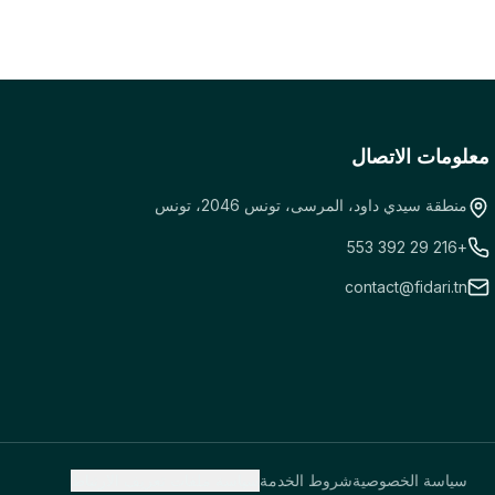
معلومات الاتصال
منطقة سيدي داود، المرسى، تونس 2046، تونس
+216 29 392 553
contact@fidari.tn
سياسة الخصوصية
شروط الخدمة
سياسة ملفات تعريف الارتباط