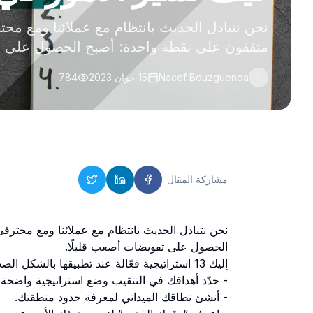
نحن نتبادل الحديث بانتظام مع عملائنا ومع محت
متفقون على نقطة واحدة: أصبح الحصول على تف
Nacef Bouzguenda
15 جوان 2023
784
مشاركة المقال
:
نحن نتبادل الحديث بانتظام مع عملائنا ومع محترف
الحصول على تفويضات أصعب قليلًا.
إليك 13 استراتيجية فعّالة عند تطبيقها بالشكل الصحيح:
- حدّد أهدافك في التنقيب وضع استراتيجية واضحة ل
- أنشئ نطاقك الميداني لمعرفة حدود منطقتك.