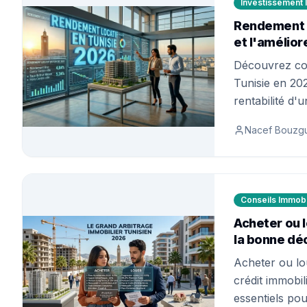
Investissement 
Rendement l
et l'amélior
Découvrez com
Tunisie en 20
rentabilité d'
pour optimiser
Nacef Bouzg
Conseils Immobi
Acheter ou 
la bonne déc
Acheter ou lo
crédit immobil
essentiels pou