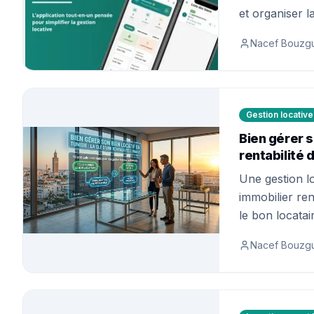
et organiser 
pour les propr
Nacef Bouzg
l'Étranger (TR
professionnel 
Gestion locative
Bien gérer s
rentabilité 
Une gestion lo
immobilier re
le bon locatai
vacance, antic
Nacef Bouzg
durablement v
même ou que 
guide vous ai
votre patrimoi