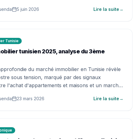
 en Tunisie.
uenda
5 juin 2026
Lire la suite
→
er Tunisie
bilier tunisien 2025, analyse du 3ème
pprofondie du marché immobilier en Tunisie révèle
ar des signaux
chat d'appartements et maisons et un marché
te demande.
uenda
23 mars 2026
Lire la suite
→
ronique