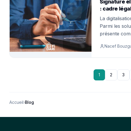
Signature é
: cadre léga
La digitalisat
Parmi les solu
présente comme
Nacef Bouzg
1
2
3
Accueil
›
Blog