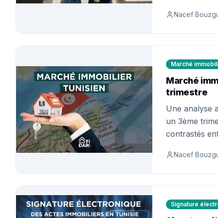
horizon de vie
Nacef Bouzg
Marché immobili
Marché immo
trimestre
Une analyse a
un 3ème trimestre sous tension, marqué p
contrastés entre l'a
locatif en for
Nacef Bouzg
Signature élect