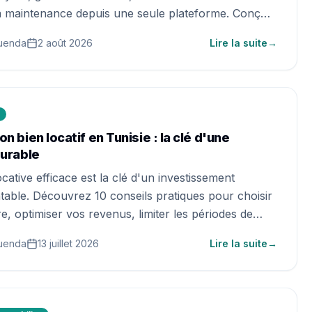
la maintenance depuis une seule plateforme. Conçue
iétaires, investisseurs et Tunisiens Résidents à
uenda
2 août 2026
Lire la suite
→
E), l'application offre un pilotage simple,
et rentable de leur patrimoine immobilier.
on bien locatif en Tunisie : la clé d'une
durable
cative efficace est la clé d'un investissement
ntable. Découvrez 10 conseils pratiques pour choisir
re, optimiser vos revenus, limiter les périodes de
iper l'entretien de votre bien et améliorer
uenda
13 juillet 2026
Lire la suite
→
otre rentabilité. Que vous gériez votre bien vous-
vous envisagiez une gestion accompagnée, ce
de à adopter les meilleures pratiques pour protéger
ne et maximiser vos revenus locatifs.